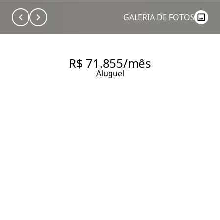
GALERIA DE FOTOS
R$ 71.855/mês
Aluguel
MAGNÍFICA LAJE
CORPORATIVA COM
MEZANINO 871 M² -
BROOKLIN
871 m² Área útil
871 m² Área total
2 Dormitórios
4 Banheiros
20 Vagas