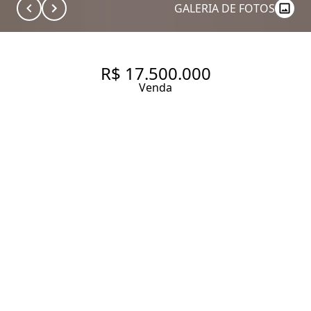
GALERIA DE FOTOS
R$ 17.500.000
Venda
RESIDÊNCIA IDEAL PARA
QUEM BUSCA CONFORTO,
EXCLUSIVIDADE E A
EXPERIÊNCIA ÚNICA DE VIVER
EM UM DOS CONDOMÍNIOS
MAIS RENOMADOS DO