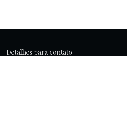
Detalhes para contato
EQUIPE BEST KEY GRIFE IMOBILIÁRIA
WhatsApp
(11) 98981-1701
E-mail
CONTATO@BESTKEY.COM.BR
Entre em Contato
Nome
E-mail