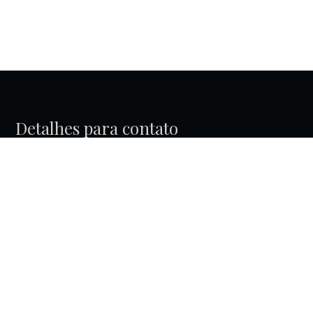
Detalhes para contato
EQUIPE BEST KEY GRIFE IMOBILIÁRIA
WhatsApp
(11) 98981-1701
E-mail
CONTATO@BESTKEY.COM.BR
Entre em Contato
Nome
E-mail