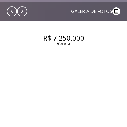
GALERIA DE FOTOS
R$ 7.250.000
Venda
CASA CONDOMÍNIO COM 663
M² COM 4 SUÍTES + 6 VAGAS À
VENDA - GRANJA JULIETA.
663 m² Área construída
4 Dormitórios
4 Suítes
7 Banheiros
6 Vagas
Entrar em contato