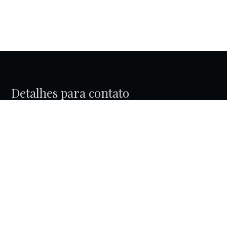
Detalhes para contato
EQUIPE BEST KEY GRIFE IMOBILIÁRIA
WhatsApp
(11) 98981-1701
E-mail
CONTATO@BESTKEY.COM.BR
Entre em Contato
Nome
E-mail