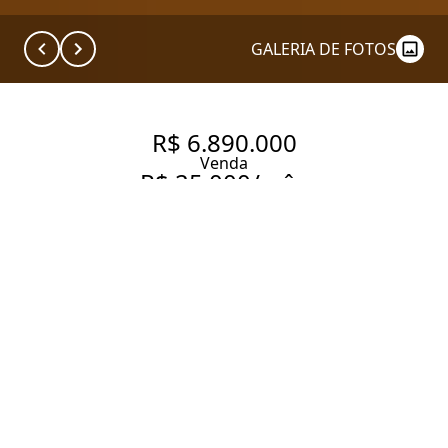
GALERIA DE FOTOS
R$ 6.890.000
Venda
R$ 25.000/mês
Aluguel
APARTAMENTO
MARAVILHOSO E MUITO
AMPLO À VENDA E LOCAÇÃO –
VILA OLÍMPIA | 210M² | 4
SUÍTES